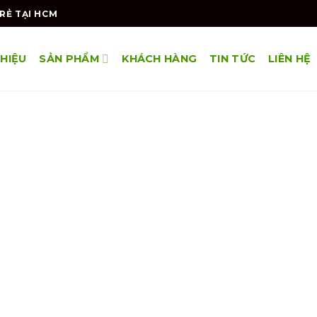
RẺ TẠI HCM
THIỆU
SẢN PHẨM
KHÁCH HÀNG
TIN TỨC
LIÊN HỆ