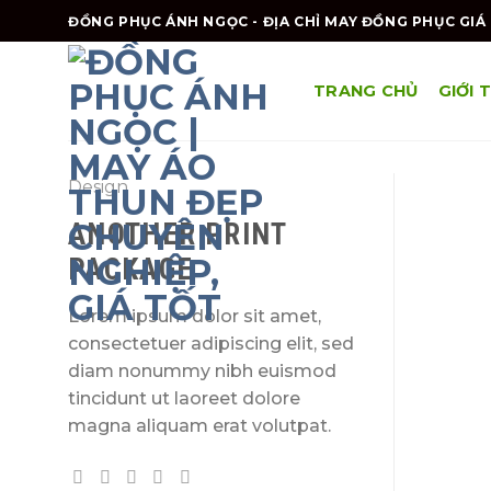
Skip
ĐỒNG PHỤC ÁNH NGỌC - ĐỊA CHỈ MAY ĐỒNG PHỤC GIÁ 
to
content
TRANG CHỦ
GIỚI 
Design
ANOTHER PRINT
PACKAGE
Lorem ipsum dolor sit amet,
consectetuer adipiscing elit, sed
diam nonummy nibh euismod
tincidunt ut laoreet dolore
magna aliquam erat volutpat.