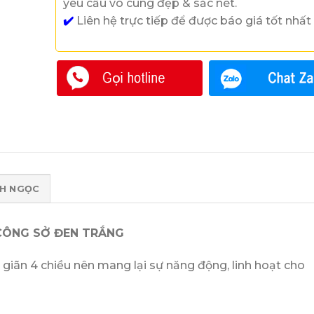
yêu cầu vô cùng đẹp & sắc nét.
✔️
Liên hệ trực tiếp để được báo giá tốt nhất
NH NGỌC
ÔNG SỞ ĐEN TRẮNG
o giãn 4 chiều nên mang lại sự năng động, linh hoạt cho