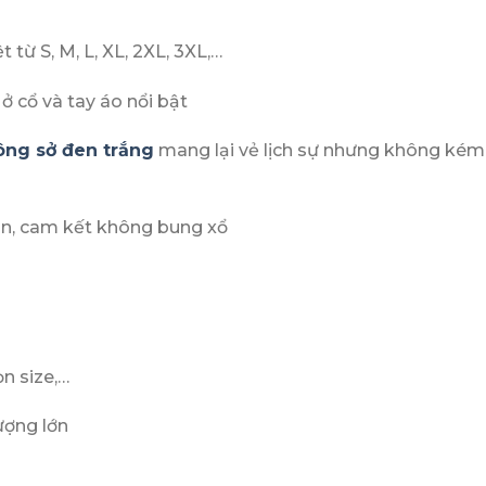
 từ S, M, L, XL, 2XL, 3XL,…
ở cổ và tay áo nổi bật
ông sở đen trắng
mang lại vẻ lịch sự nhưng không kém
hắn, cam kết không bung xổ
n size,…
ượng lớn