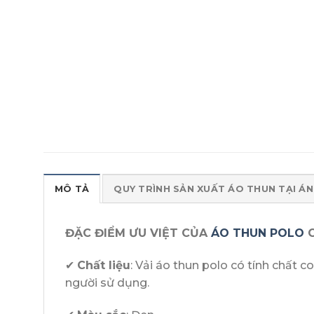
MÔ TẢ
QUY TRÌNH SẢN XUẤT ÁO THUN TẠI Á
ĐẶC ĐIỂM ƯU VIỆT CỦA
ÁO THUN POLO
C
✔
Chất liệu
: Vải áo thun polo có tính chất c
người sử dụng.