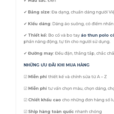
✔
Màu sắc
: Đen
✔
Bảng size
: Đa dạng, chuẩn dáng người Việt
✔
Kiểu dáng
: Dáng áo suông, có điểm nhấn 
✔
Thiết kế:
Bo cổ và bo tay
áo thun polo c
phần năng động, tự tin cho người sử dụng.
✔
Đường may
: Đều đặn, thẳng tắp, chắc c
NHỮNG ƯU ĐÃI KHI MUA HÀNG
☑
Miễn phí
thiết kế và chỉnh sửa từ A – Z
☑
Miễn phí
tư vấn chọn màu, chọn dáng, chọ
☑
Chiết khấu cao
cho những đơn hàng số l
☑
Ship hàng toàn quốc
nhanh chóng