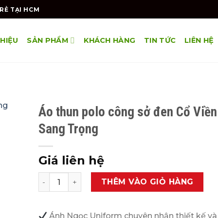
RẺ TẠI HCM
THIỆU
SẢN PHẨM
KHÁCH HÀNG
TIN TỨC
LIÊN HỆ
Áo thun polo công sở đen Cổ Viền
Sang Trọng
Giá liên hệ
Áo thun polo công sở đen Cổ Viền Trắng Sang T
THÊM VÀO GIỎ HÀNG
Ánh Ngọc Uniform chuyên nhận thiết kế và