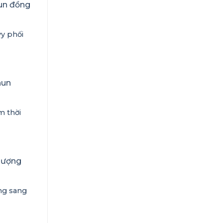
y phối
m thời
ng sang