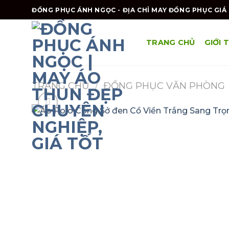
Skip
ĐỒNG PHỤC ÁNH NGỌC - ĐỊA CHỈ MAY ĐỒNG PHỤC GIÁ 
to
content
TRANG CHỦ
GIỚI 
TRANG CHỦ
/
ĐỒNG PHỤC VĂN PHÒNG