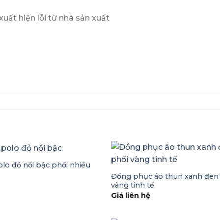
uất hiện lỗi từ nhà sản xuất
lo đỏ nổi bậc phối nhiều
ạ
Đồng phục áo thun xanh đen
ệ
vàng tinh tế
Giá liên hệ