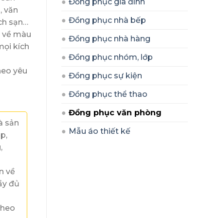
Đồng phục gia đình
, văn
Đồng phục nhà bếp
ách sạn…
n về màu
Đồng phục nhà hàng
mọi kích
Đồng phục nhóm, lớp
heo yêu
Đồng phục sự kiện
Đồng phục thể thao
Đồng phục văn phòng
à sản
Mẫu áo thiết kế
p,
,
n về
ầy đủ
theo