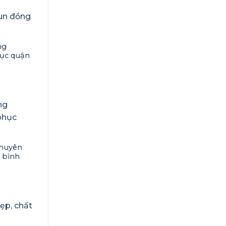
ng
ục quận
chuyên
 bình