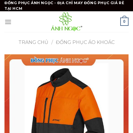
Skip
ĐỒNG PHỤC ÁNH NGỌC - ĐỊA CHỈ MAY ĐỒNG PHỤC GIÁ RẺ
TẠI HCM
to
content
0
TRANG CHỦ
/
ĐỒNG PHỤC ÁO KHOÁC