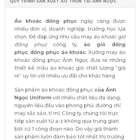
QUY TRÌNH SẢN XUẤT ÁO THUN TẠI ÁNH NGỌC
Áo khoác đồng phục
ngày càng được
nhiều đơn vị, doanh nghiệp, trường học lựa
chọn. Để đáp ứng nhu cầu may
áo khoác gió
đồng phục
công ty,
áo gió đồng
phục
,
đồng phục áo khoác
. Xưởng may áo
khoác đồng phục Ánh Ngọc đưa ra những
thiết kế mẫu áo khoác gió chất lượng “giá
rẻ” uy tín với nhiều ưu đãi cho khác hàng.
Sản phẩm áo khoác đồng phục
của Ánh
Ngọc Uniform
với nhiều chất liệu đa dạng,
nguyên liệu đầu vào phong phú, đường chỉ
may sắc sảo, tỉ mỉ. Công ty chúng tôi trực
tiếp sản xuất từ a-z không qua trung gian
bất cứ 1 công đoạn nào. Do vậy giá thành
sản phẩm luôn đảm bảo tốt nhất thị trường