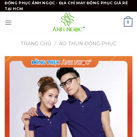
Skip
ĐỒNG PHỤC ÁNH NGỌC - ĐỊA CHỈ MAY ĐỒNG PHỤC GIÁ RẺ
TẠI HCM
to
content
0
TRANG CHỦ
/
ÁO THUN ĐỒNG PHỤC