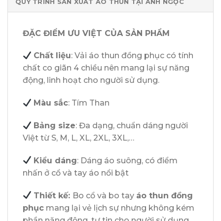
QUY TRÌNH SẢN XUẤT ÁO THUN TẠI ÁNH NGỌC
ĐẶC ĐIỂM ƯU VIỆT CỦA SẢN PHẨM
Chất liệu
: Vải áo thun đồng phục có tính
chất co giãn 4 chiều nên mang lại sự năng
động, linh hoạt cho người sử dụng.
Màu sắc
: Tím Than
Bảng size
: Đa dạng, chuẩn dáng người
Việt từ S, M, L, XL, 2XL, 3XL,…
Kiểu dáng
: Dáng áo suông, có điểm
nhấn ở cổ và tay áo nổi bật
Thiết kế:
Bo cổ và bo tay
áo thun đồng
phục
mang lại vẻ lịch sự nhưng không kém
phần năng động, tự tin cho người sử dụng.