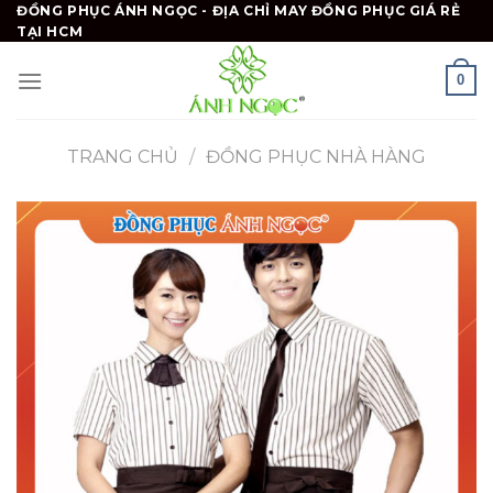
Skip
ĐỒNG PHỤC ÁNH NGỌC - ĐỊA CHỈ MAY ĐỒNG PHỤC GIÁ RẺ
TẠI HCM
to
content
0
TRANG CHỦ
/
ĐỒNG PHỤC NHÀ HÀNG