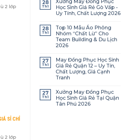
Xưởng May Đồng Phục
28
ù 2 lớp
Th1
Học Sinh Giá Rẻ Gò Vấp -
Uy Tính, Chất Lượng 2026
Top 10 Mẫu Áo Phông
28
Th1
Nhóm “Chất Lừ” Cho
Team Building & Du Lịch
2026
May Đồng Phục Học Sinh
27
Th1
Giá Rẻ Quận 12 – Uy Tín,
Chất Lượng, Giá Cạnh
Tranh
Xưởng May Đồng Phục
27
Th1
Học Sinh Giá Rẻ Tại Quận
Tân Phú 2026
Á SỈ CHỈ
ù 2 lớp