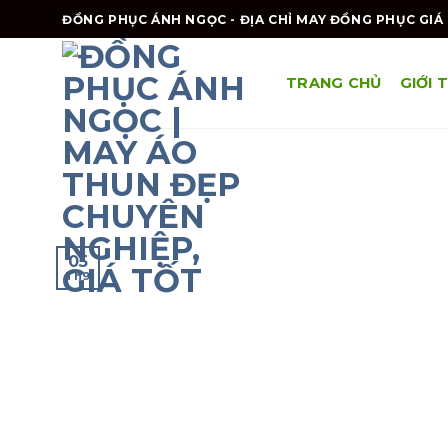
Skip
ĐỒNG PHỤC ÁNH NGỌC - ĐỊA CHỈ MAY ĐỒNG PHỤC GIÁ 
to
content
TRANG CHỦ
GIỚI 
05
Th9