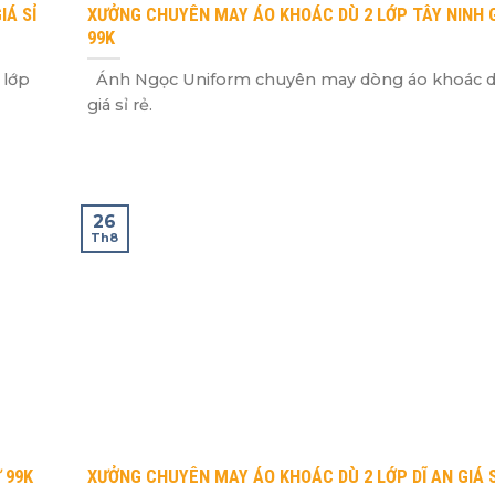
IÁ SỈ
XƯỞNG CHUYÊN MAY ÁO KHOÁC DÙ 2 LỚP TÂY NINH G
99K
 lớp
Ánh Ngọc Uniform chuyên may dòng áo khoác d
giá sỉ rẻ.
26
Th8
 99K
XƯỞNG CHUYÊN MAY ÁO KHOÁC DÙ 2 LỚP DĨ AN GIÁ S