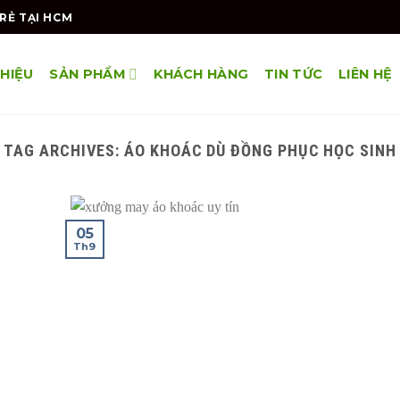
RẺ TẠI HCM
THIỆU
SẢN PHẨM
KHÁCH HÀNG
TIN TỨC
LIÊN HỆ
TAG ARCHIVES:
ÁO KHOÁC DÙ ĐỒNG PHỤC HỌC SINH
05
Th9