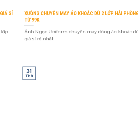
IÁ SỈ
XƯỞNG CHUYÊN MAY ÁO KHOÁC DÙ 2 LỚP HẢI PHÒNG 
TỪ 99K
 lớp
Ánh Ngọc Uniform chuyên may dòng áo khoác dù
giá sỉ rẻ nhất.
31
Th8