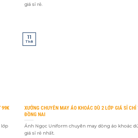
giá sỉ rẻ.
11
Th8
 99K
XƯỞNG CHUYÊN MAY ÁO KHOÁC DÙ 2 LỚP GIÁ SỈ CHỈ 
ĐỒNG NAI
 lớp
Ánh Ngọc Uniform chuyên may dòng áo khoác dù
giá sỉ rẻ nhất.