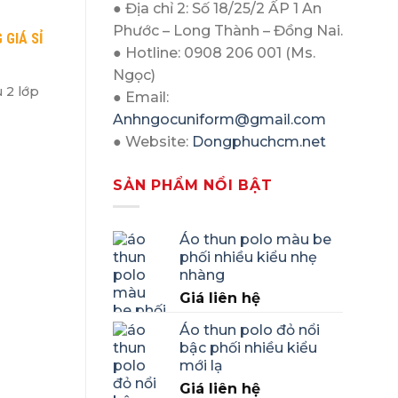
● Địa chỉ 2: Số 18/25/2 ẤP 1 An
Phước – Long Thành – Đồng Nai.
GIÁ SỈ
● Hotline: 0908 206 001 (Ms.
Ngọc)
 2 lớp
● Email:
Anhngocuniform@gmail.com
● Website:
Dongphuchcm.net
SẢN PHẨM NỔI BẬT
Áo thun polo màu be
phối nhiều kiểu nhẹ
nhàng
Giá liên hệ
Áo thun polo đỏ nổi
bậc phối nhiều kiểu
mới lạ
Giá liên hệ