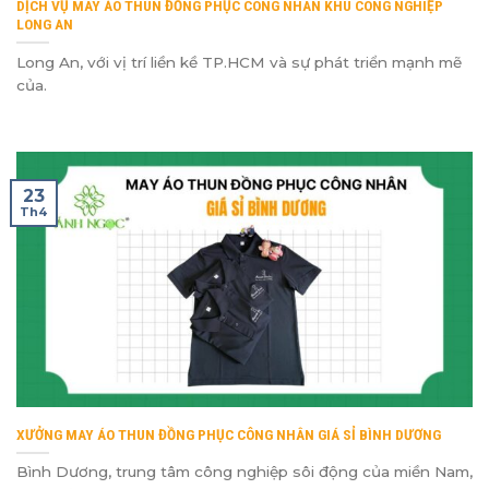
DỊCH VỤ MAY ÁO THUN ĐỒNG PHỤC CÔNG NHÂN KHU CÔNG NGHIỆP
LONG AN
Long An, với vị trí liền kề TP.HCM và sự phát triển mạnh mẽ
của.
23
Th4
XƯỞNG MAY ÁO THUN ĐỒNG PHỤC CÔNG NHÂN GIÁ SỈ BÌNH DƯƠNG
Bình Dương, trung tâm công nghiệp sôi động của miền Nam,