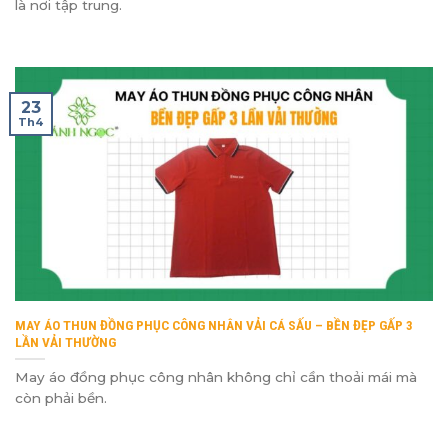
là nơi tập trung.
23
Th4
MAY ÁO THUN ĐỒNG PHỤC CÔNG NHÂN VẢI CÁ SẤU – BỀN ĐẸP GẤP 3
LẦN VẢI THƯỜNG
May áo đồng phục công nhân không chỉ cần thoải mái mà
còn phải bền.