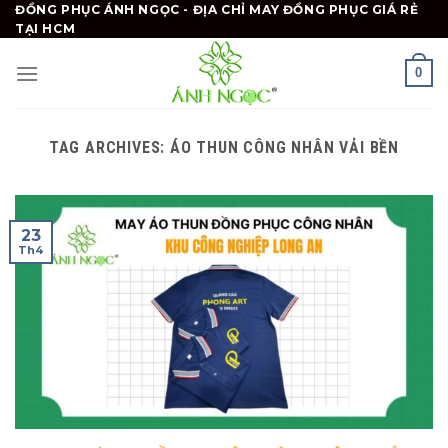
Skip
ĐỒNG PHỤC ÁNH NGỌC - ĐỊA CHỈ MAY ĐỒNG PHỤC GIÁ RẺ
TẠI HCM
to
content
0
TAG ARCHIVES:
ÁO THUN CÔNG NHÂN VẢI BỀN
23
Th4