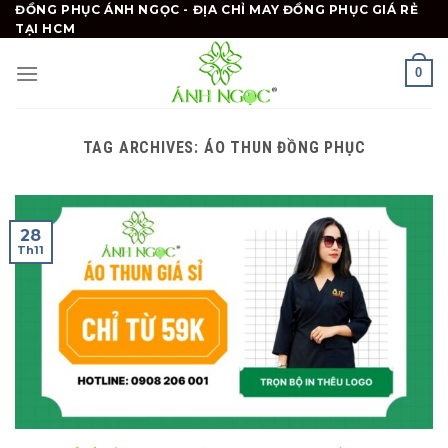
Skip
ĐỒNG PHỤC ÁNH NGỌC - ĐỊA CHỈ MAY ĐỒNG PHỤC GIÁ RẺ
TẠI HCM
to
content
0
TAG ARCHIVES:
ÁO THUN ĐỒNG PHỤC
28
Th11