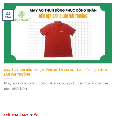
23
Th4
MAY ÁO THUN ĐỒNG PHỤC CÔNG NHÂN VẢI CÁ SẤU – BỀN ĐẸP GẤP 3
LẦN VẢI THƯỜNG
May áo đồng phục công nhân không chỉ cần thoải mái mà
còn phải bền.
VỀ CHÚNG TÔI