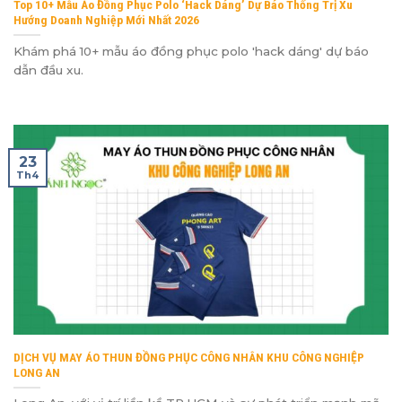
Top 10+ Mẫu Áo Đồng Phục Polo ‘Hack Dáng’ Dự Báo Thống Trị Xu
Hướng Doanh Nghiệp Mới Nhất 2026
Khám phá 10+ mẫu áo đồng phục polo 'hack dáng' dự báo
dẫn đầu xu.
23
Th4
DỊCH VỤ MAY ÁO THUN ĐỒNG PHỤC CÔNG NHÂN KHU CÔNG NGHIỆP
LONG AN