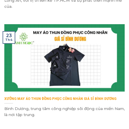
Long An, với vị trí liền kề TP.HCM và sự phát triển mạnh mẽ
của.
23
Th4
XƯỞNG MAY ÁO THUN ĐỒNG PHỤC CÔNG NHÂN GIÁ SỈ BÌNH DƯƠNG
Bình Dương, trung tâm công nghiệp sôi động của miền Nam,
là nơi tập trung.