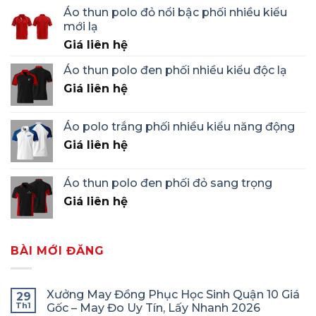
Áo thun polo đỏ nổi bậc phối nhiều kiểu
mới lạ
Giá liên hệ
Áo thun polo đen phối nhiều kiểu độc lạ
Giá liên hệ
Áo polo trắng phối nhiều kiểu năng động
Giá liên hệ
Áo thun polo đen phối đỏ sang trọng
Giá liên hệ
BÀI MỚI ĐĂNG
Xưởng May Đồng Phục Học Sinh Quận 10 Giá
29
Th1
Gốc – May Đo Uy Tín, Lấy Nhanh 2026