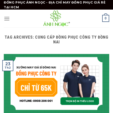
Skip
ĐỒNG PHỤC ÁNH NGỌC - ĐỊA CHỈ MAY ĐỒNG PHỤC GIÁ RẺ
TẠI HCM
to
content
0
TAG ARCHIVES:
CUNG CẤP ĐỒNG PHỤC CÔNG TY ĐỒNG
NAI
23
Th2