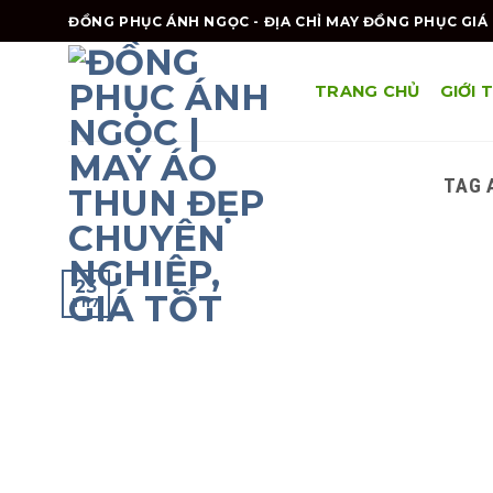
Skip
ĐỒNG PHỤC ÁNH NGỌC - ĐỊA CHỈ MAY ĐỒNG PHỤC GIÁ 
to
content
TRANG CHỦ
GIỚI 
TAG 
23
Th7