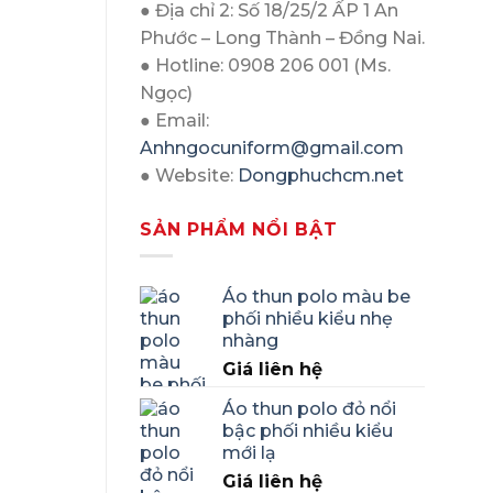
● Địa chỉ 2: Số 18/25/2 ẤP 1 An
Phước – Long Thành – Đồng Nai.
● Hotline: 0908 206 001 (Ms.
Ngọc)
● Email:
Anhngocuniform@gmail.com
● Website:
Dongphuchcm.net
SẢN PHẨM NỔI BẬT
Áo thun polo màu be
phối nhiều kiểu nhẹ
nhàng
Giá liên hệ
Áo thun polo đỏ nổi
bậc phối nhiều kiểu
mới lạ
Giá liên hệ