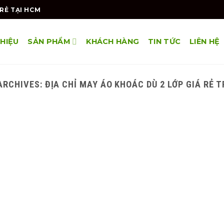
RẺ TẠI HCM
THIỆU
SẢN PHẨM
KHÁCH HÀNG
TIN TỨC
LIÊN HỆ
ARCHIVES:
ĐỊA CHỈ MAY ÁO KHOÁC DÙ 2 LỚP GIÁ RẺ 