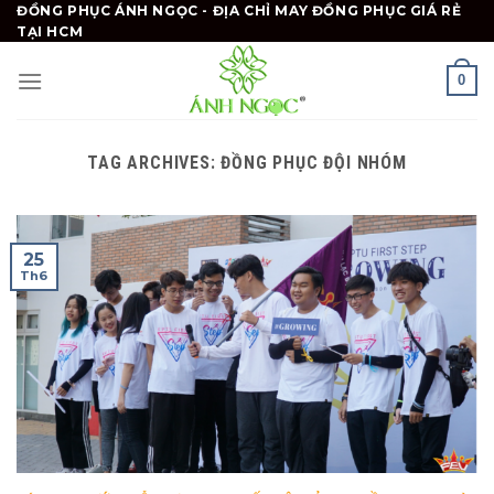
Skip
ĐỒNG PHỤC ÁNH NGỌC - ĐỊA CHỈ MAY ĐỒNG PHỤC GIÁ RẺ
TẠI HCM
to
content
0
TAG ARCHIVES:
ĐỒNG PHỤC ĐỘI NHÓM
25
Th6