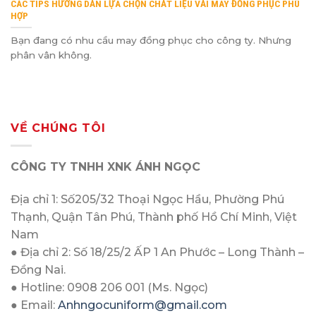
CÁC TIPS HƯỚNG DẪN LỰA CHỌN CHẤT LIỆU VẢI MAY ĐỒNG PHỤC PHÙ
HỢP
Bạn đang có nhu cầu may đồng phục cho công ty. Nhưng
phân vân không.
VỀ CHÚNG TÔI
CÔNG TY TNHH XNK ÁNH NGỌC
Địa chỉ 1: Số205/32 Thoại Ngọc Hầu, Phường Phú
Thạnh, Quận Tân Phú, Thành phố Hồ Chí Minh, Việt
Nam
● Địa chỉ 2: Số 18/25/2 ẤP 1 An Phước – Long Thành –
Đồng Nai.
● Hotline: 0908 206 001 (Ms. Ngọc)
● Email:
Anhngocuniform@gmail.com