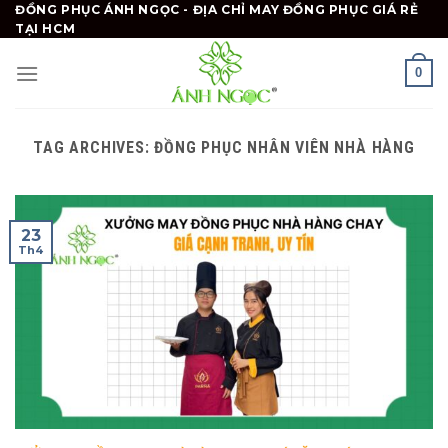
Skip
ĐỒNG PHỤC ÁNH NGỌC - ĐỊA CHỈ MAY ĐỒNG PHỤC GIÁ RẺ
TẠI HCM
to
content
0
TAG ARCHIVES:
ĐỒNG PHỤC NHÂN VIÊN NHÀ HÀNG
23
Th4