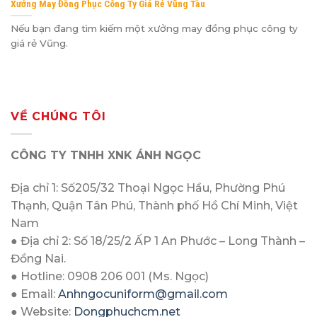
Xưởng May Đồng Phục Công Ty Giá Rẻ Vũng Tàu
Nếu bạn đang tìm kiếm một xưởng may đồng phục công ty
giá rẻ Vũng.
VỀ CHÚNG TÔI
CÔNG TY TNHH XNK ÁNH NGỌC
Địa chỉ 1: Số205/32 Thoại Ngọc Hầu, Phường Phú
Thạnh, Quận Tân Phú, Thành phố Hồ Chí Minh, Việt
Nam
● Địa chỉ 2: Số 18/25/2 ẤP 1 An Phước – Long Thành –
Đồng Nai.
● Hotline: 0908 206 001 (Ms. Ngọc)
● Email:
Anhngocuniform@gmail.com
● Website:
Dongphuchcm.net