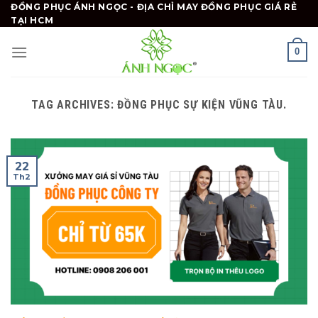
Skip
ĐỒNG PHỤC ÁNH NGỌC - ĐỊA CHỈ MAY ĐỒNG PHỤC GIÁ RẺ
TẠI HCM
to
content
0
TAG ARCHIVES:
ĐỒNG PHỤC SỰ KIỆN VŨNG TÀU.
22
Th2