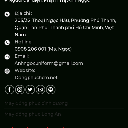
● Người đại diện: Phạm Thị Ánh Ngọc
Địa chỉ :
205/32 Thoại Ngọc Hầu, Phường Phú Thạnh,
Quận Tân Phú, Thành phố Hồ Chí Minh, Việt
Nam
Hotline:
0908 206 001 (Ms. Ngọc)
Email:
Anhngocuniform@gmail.com
Website:
Dongphuchcm.net
May đồng phục bình dương
May đồng phục Long An