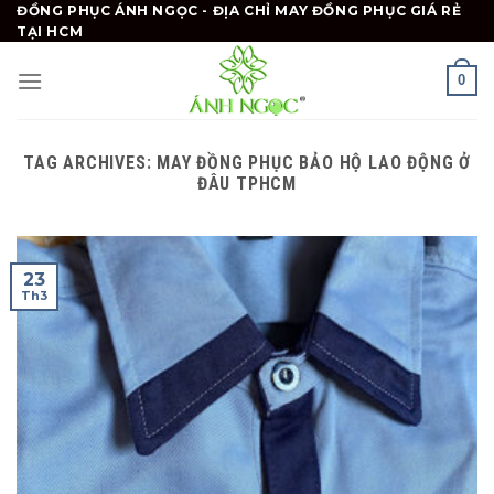
Skip
ĐỒNG PHỤC ÁNH NGỌC - ĐỊA CHỈ MAY ĐỒNG PHỤC GIÁ RẺ
TẠI HCM
to
content
0
TAG ARCHIVES:
MAY ĐỒNG PHỤC BẢO HỘ LAO ĐỘNG Ở
ĐÂU TPHCM
23
Th3