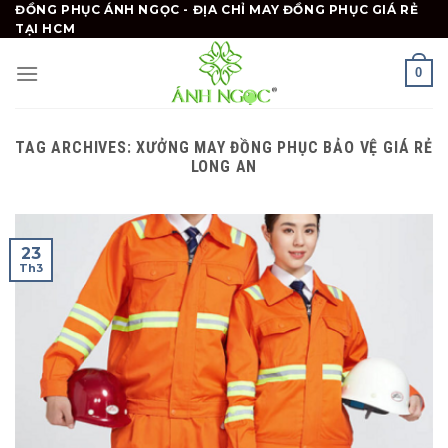
Skip
ĐỒNG PHỤC ÁNH NGỌC - ĐỊA CHỈ MAY ĐỒNG PHỤC GIÁ RẺ
TẠI HCM
to
content
0
TAG ARCHIVES:
XƯỞNG MAY ĐỒNG PHỤC BẢO VỆ GIÁ RẺ
LONG AN
23
Th3