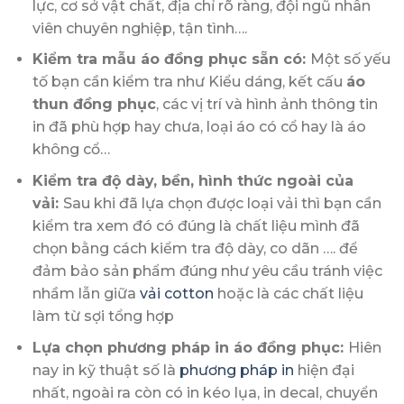
lực, cơ sở vật chất, địa chỉ rõ ràng, đội ngũ nhân
viên chuyên nghiệp, tận tình….
Kiểm tra mẫu áo đồng phục sẵn có:
Một số yếu
tố bạn cần kiểm tra như Kiểu dáng, kết cấu
áo
thun đồng phục
, các vị trí và hình ảnh thông tin
in đã phù hợp hay chưa, loại áo có cổ hay là áo
không cổ…
Kiểm tra độ dày, bền, hình thức ngoài của
vải:
Sau khi đã lựa chọn được loại vải thì bạn cần
kiểm tra xem đó có đúng là chất liệu mình đã
chọn bằng cách kiểm tra độ dày, co dãn …. để
đảm bảo sản phẩm đúng như yêu cầu tránh việc
nhầm lẫn giữa
vải cotton
hoặc là các chất liệu
làm từ sợi tổng hợp
Lựa chọn phương pháp in áo đồng phục:
Hiên
nay in kỹ thuật số là
phương pháp in
hiện đại
nhất, ngoài ra còn có in kéo lụa, in decal, chuyển