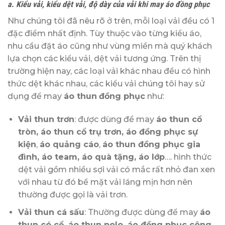
a. Kiểu vải, kiểu dệt vải, độ dày của vải khi may áo đồng phục
Như chúng tôi đã nêu rõ ở trên, mỗi loại vải đều có 1
đặc điểm nhất định. Tùy thuộc vào từng kiểu áo,
nhu cầu đặt áo cũng như vùng miền mà quý khách
lựa chọn các kiểu vải, dệt vải tương ứng. Trên thị
trường hiện nay, các loại vải khác nhau đều có hình
thức dệt khác nhau, các kiểu vải chúng tôi hay sử
dụng để may
áo thun
đồng phục
như:
Vải thun trơn
: được dùng để may
áo thun cổ
tròn, áo thun cổ trụ trơn, áo đồng phục sự
kiện
,
áo quảng cáo
,
áo thun đồng phục gia
đình, áo team, áo quà tặng
, áo lớp
…. hình thức
dệt vải gồm nhiều sợi vải có mắc rất nhỏ đan xen
với nhau từ đó bề mặt vải láng mịn hơn nên
thường được gọi là vải trơn.
Vải thun cá sấu
: Thường được dùng để may
áo
thun có cổ, áo thun polo, áo đồng phục công