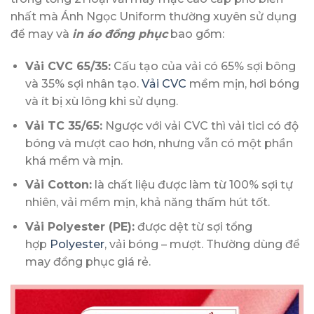
nhất mà Ánh Ngọc Uniform thường xuyên sử dụng
để may và
in áo đồng phục
bao gồm:
Vải CVC 65/35:
Cấu tạo của vải có 65% sợi bông
và 35% sợi nhân tạo.
Vải CVC
mềm mịn, hơi bóng
và ít bị xù lông khi sử dụng.
Vải TC 35/65:
Ngược với vải CVC thì vải tici có độ
bóng và mượt cao hơn, nhưng vẫn có một phần
khá mềm và mịn.
Vải Cotton:
là chất liệu được làm từ 100% sợi tự
nhiên, vải mềm mịn, khả năng thấm hút tốt.
Vải Polyester (PE):
được dệt từ sợi tổng
hợp
Polyester
, vải bóng – mượt. Thường dùng để
may đồng phục giá rẻ.