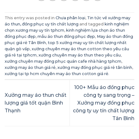
This entry was posted in
Chưa phân loại
,
Tin tức về xưởng may
áo thun, đồng phục uy tín chất lượng
and tagged
kinh nghiệm
chọn xương may uy tín tphcm
,
kinh nghiệm lựa chọn áo thun
đồng phục đẹp
,
mẫu áo thun đồng phục đẹp
,
May áo thun đồng
phục giá rẻ Tân Bình
,
top 5 xưởng may uy tín chất lượng nhất
quận gò vấp
,
xưởng chuyên may áo thun cotton theo yêu cầu
giá rẻ tại tphcm
,
xưởng chuyên may áo thun theo yêu cầu
,
xưởng chuyên may đồng phục quán cafe nhà hàng tphcm
,
xưởng may áo thun giá rẻ
,
xưởng may đồng phục giá rẻ tân bình
,
xưởng tại tp hcm chuyên may áo thun cotton giá rẻ
.
100+ Mẫu áo đồng phục
Xưởng may áo thun chất
công ty sang trọng –
lượng giá tốt quận Bình
Xưởng may đồng phục
Thạnh
công ty uy tín chất lượng
Tân Bình