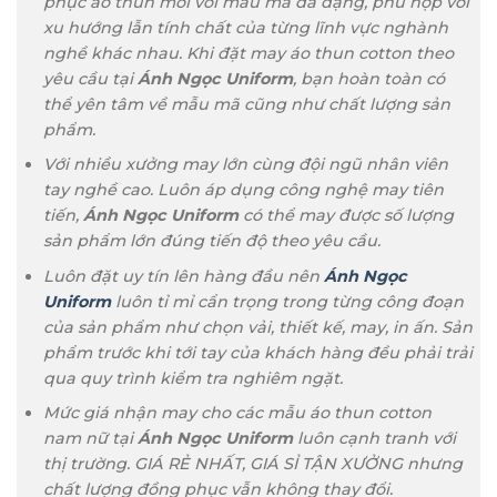
phục áo thun mới với mẫu mã đa dạng, phù hợp với
xu hướng lẫn tính chất của từng lĩnh vực nghành
nghề khác nhau. Khi đặt may áo thun cotton theo
yêu cầu tại
Ánh Ngọc Uniform
, bạn hoàn toàn có
thể yên tâm về mẫu mã cũng như chất lượng sản
phẩm.
Với nhiều xưởng may lớn cùng đội ngũ nhân viên
tay nghề cao. Luôn áp dụng công nghệ may tiên
tiến,
Ánh Ngọc Uniform
có thể may được số lượng
sản phẩm lớn đúng tiến độ theo yêu cầu.
Luôn đặt uy tín lên hàng đầu nên
Ánh Ngọc
Uniform
luôn tỉ mỉ cẩn trọng trong từng công đoạn
của sản phẩm như chọn vải, thiết kế, may, in ấn. Sản
phẩm trước khi tới tay của khách hàng đều phải trải
qua quy trình kiểm tra nghiêm ngặt.
Mức giá nhận may cho các mẫu áo thun cotton
nam nữ tại
Ánh Ngọc Uniform
luôn cạnh tranh với
thị trường. GIÁ RẺ NHẤT, GIÁ SỈ TẬN XƯỞNG nhưng
chất lượng đồng phục vẫn không thay đổi.