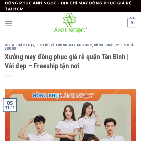
Skip
ĐỒNG PHỤC ÁNH NGỌC - ĐỊA CHỈ MAY ĐỒNG PHỤC GIÁ RẺ
TẠI HCM
to
content
0
CHƯA PHÂN LOẠI
,
TIN TỨC VỀ XƯỞNG MAY ÁO THUN, ĐỒNG PHỤC UY TÍN CHẤT
LƯỢNG
Xưởng may đồng phục giá rẻ quận Tân Bình |
Vải đẹp – Freeship tận nơi
05
Th11