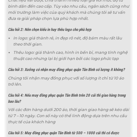
Chất liệu vải được chia thành nhiều loại giá với mức độ từ
bình dân đến cao cấp. Tùy vào nhu cầu, ngân sách cũng như
môi trường làm việc của quý khách mà chúng tôi sẽ tư vấn
đưa ra giải pháp chọn lựa phù hợp nhất.
Câu hỏi 2: Nên chọn kiểu in hay thêu logo cho phù hợp
In logo: giá thành rẻ, in đẹp rõ nét, độ bám màu rất lâu
theo thời gian.
Thêu logo: giá thành cao, hình in bền bỉ, mang tính nghệ
thuật cao nhưng lại bị giới hạn bởi các logo phức tạp
Câu hỏi 3: Xưởng có nhận may đồng phục quận Tân Bình số lượng ít không?
Chúng tôi nhận may đồng phục với số lượng ít chỉ từ 10 áo
trở lên.
Câu hỏi 4: Nếu may đồng phục quận Tân Bình trên 20 cái thì giao hàng trong
bao lâu?
Với các đơn hàng dưới 200 áo, thời gian giao hàng sẽ kéo dài
từ 7 – 10 ngày. Con số này có thể linh động dựa trên nhu cầu
thực tế của khách hàng
Câu hỏi 5: May đồng phục quận Tân Bình từ 500 – 1000 cái thì có được