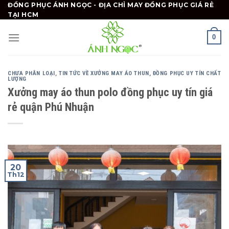
Skip
ĐỒNG PHỤC ÁNH NGỌC - ĐỊA CHỈ MAY ĐỒNG PHỤC GIÁ RẺ
TẠI HCM
to
content
0
CHƯA PHÂN LOẠI
,
TIN TỨC VỀ XƯỞNG MAY ÁO THUN, ĐỒNG PHỤC UY TÍN CHẤT
LƯỢNG
Xưởng may áo thun polo đồng phục uy tín giá
rẻ quận Phú Nhuận
20
Th12