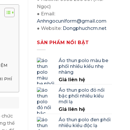
Ngọc)
● Email:
Anhngocuniform@gmail.com
● Website:
Dongphuchcm.net
SẢN PHẨM NỔI BẬT
Áo thun polo màu be
IỆM
phối nhiều kiểu nhẹ
nhàng
I PHÍ
Giá liên hệ
Áo thun polo đỏ nổi
bậc phối nhiều kiểu
mới lạ
Giá liên hệ
ổ chức
Áo thun polo đen phối
ông thể
nhiều kiểu độc lạ