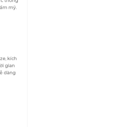
ặc thông
thẩm mỹ.
ze, kích
ời gian
dễ dàng