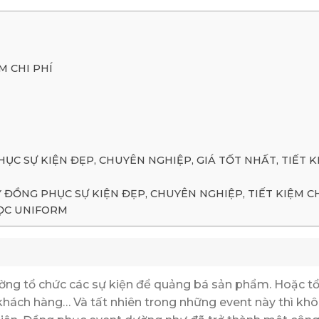
M CHI PHÍ
C SỰ KIỆN ĐẸP, CHUYÊN NGHIỆP, GIÁ TỐT NHẤT, TIẾT K
ĐỒNG PHỤC SỰ KIỆN ĐẸP, CHUYÊN NGHIỆP, TIẾT KIỆM CH
GỌC UNIFORM
ường tổ chức các sự kiện để quảng bá sản phẩm. Hoặc t
n khách hàng… Và tất nhiên trong những event này thì kh