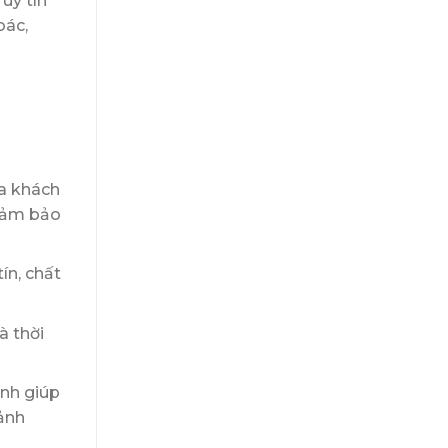
uy tín
oác,
a khách
 đảm bảo
ín, chất
à thời
ình giúp
ảnh