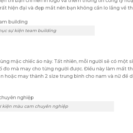
ện thì bạn chỉ nên in logo và thêm thông tin công ty ho
g rất hiện đại và đẹp mắt nên bạn không cần lo lắng về 
ục sự kiện team building
cùng mặc chiếc áo này. Tất nhiên, mỗi người sẽ có một si
số đo mà may cho từng người được. Điều này làm mất th
sẵn hoặc may thành 2 size trung bình cho nam và nữ để 
ự kiện màu cam chuyên nghiệp