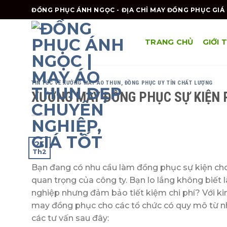
Skip
ĐỒNG PHỤC ÁNH NGỌC - ĐỊA CHỈ MAY ĐỒNG PHỤC GIÁ 
to
content
TRANG CHỦ
GIỚI 
TIN TỨC VỀ XƯỞNG MAY ÁO THUN, ĐỒNG PHỤC UY TÍN CHẤT LƯỢNG
XƯỞNG MAY ĐỒNG PHỤC SỰ KIỆN 
25
Th2
Bạn đang có nhu cầu làm đồng phục sự kiện cho
quan trọng của công ty. Bạn lo lắng không biết
nghiệp nhưng đảm bảo tiết kiệm chi phí? Với k
may đồng phục cho các tổ chức có quy mô từ n
các tư vấn sau đây: