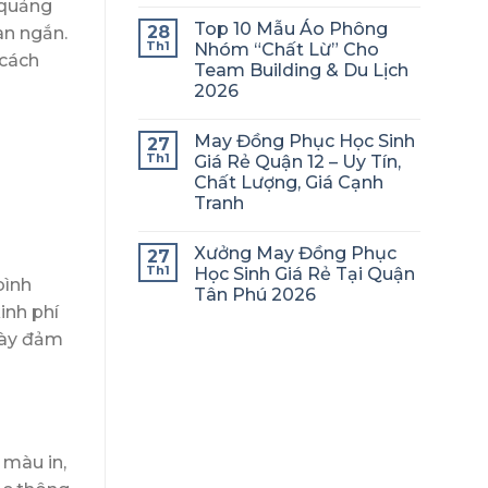
 quảng
Top 10 Mẫu Áo Phông
28
an ngắn.
Th1
Nhóm “Chất Lừ” Cho
 cách
Team Building & Du Lịch
2026
May Đồng Phục Học Sinh
27
Th1
Giá Rẻ Quận 12 – Uy Tín,
Chất Lượng, Giá Cạnh
Tranh
Xưởng May Đồng Phục
27
Th1
Học Sinh Giá Rẻ Tại Quận
bình
Tân Phú 2026
inh phí
này đảm
 màu in,