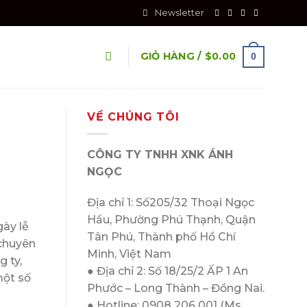
Newsletter
GIỎ HÀNG /
$
0.00
0
VỀ CHÚNG TÔI
CÔNG TY TNHH XNK ÁNH
NGỌC
Địa chỉ 1: Số205/32 Thoại Ngọc
Hầu, Phường Phú Thạnh, Quận
ày lễ
Tân Phú, Thành phố Hồ Chí
 chuyên
Minh, Việt Nam
 ty,
● Địa chỉ 2: Số 18/25/2 ẤP 1 An
một số
Phước – Long Thành – Đồng Nai.
● Hotline: 0908 206 001 (Ms.