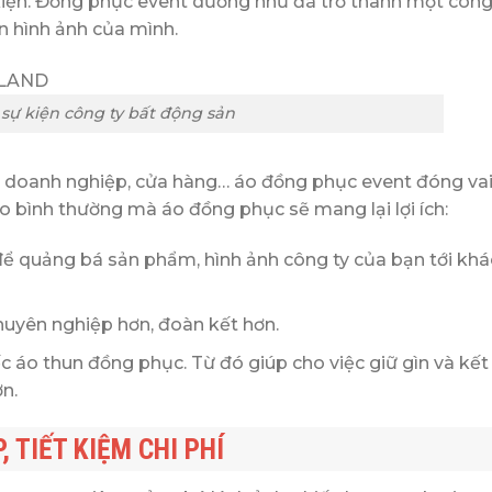
kiện. Đồng phục event dường như đã trở thành một công
n hình ảnh của mình.
sự kiện công ty bất động sản
, doanh nghiệp, cửa hàng… áo đồng phục event đóng vai
áo bình thường mà áo đồng phục sẽ mang lại lợi ích:
ể quảng bá sản phẩm, hình ảnh công ty của bạn tới khá
chuyên nghiệp hơn, đoàn kết hơn.
 áo thun đồng phục. Từ đó giúp cho việc giữ gìn và kết 
n.
 TIẾT KIỆM CHI PHÍ