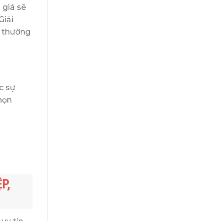
 giá sẽ
Giải
g thường
c sự
họn
P,