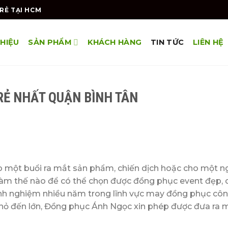
RẺ TẠI HCM
THIỆU
SẢN PHẨM
KHÁCH HÀNG
TIN TỨC
LIÊN HỆ
RẺ NHẤT QUẬN BÌNH TÂN
 một buổi ra mắt sản phẩm, chiến dịch hoặc cho một ng
 làm thế nào để có thể chọn được đồng phục event đẹp,
inh nghiệm nhiều năm trong lĩnh vực may đồng phục công
hỏ đến lớn, Đồng phục Ánh Ngọc xin phép được đưa ra 