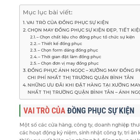
Mục lục bài viết:
VAI TRÒ CỦA ĐỒNG PHỤC SỰ KIỆN
CHỌN MAY ĐỒNG PHỤC SỰ KIỆN ĐẸP, TIẾT KIỆ
– Chọn chất liệu cho đồng phục tổ chức sự kiện
– Thiết kế đồng phục
– Chọn form dáng đồng phục
– Thời gian đặt làm đồng phục
– Chọn đơn vị may đồng phục
ĐỒNG PHỤC ÁNH NGỌC – XƯỞNG MAY ĐỒNG PHỤ
CHI PHÍ NHẤT THỊ TRƯỜNG QUẬN BÌNH TÂN
NHỮNG ƯU ĐÃI KHI ĐẶT HÀNG TẠI XƯỞNG MAY 
NHẤT THỊ TRƯỜNG QUẬN BÌNH TÂN – ÁNH N
VAI TRÒ CỦA
ĐỒNG PHỤC SỰ KIỆN
Một số các cửa hàng, công ty, doanh nghiệp th
các hoạt động kỷ niệm, sinh nhật công ty, tri â