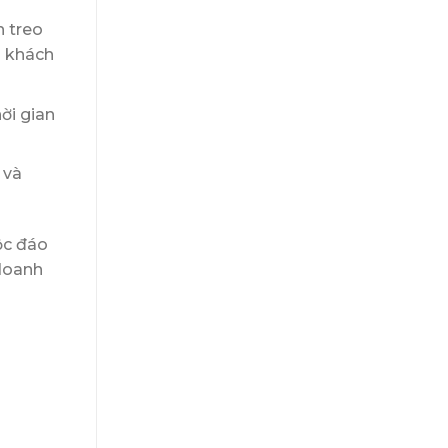
n treo
o khách
ời gian
 và
ộc đáo
 doanh