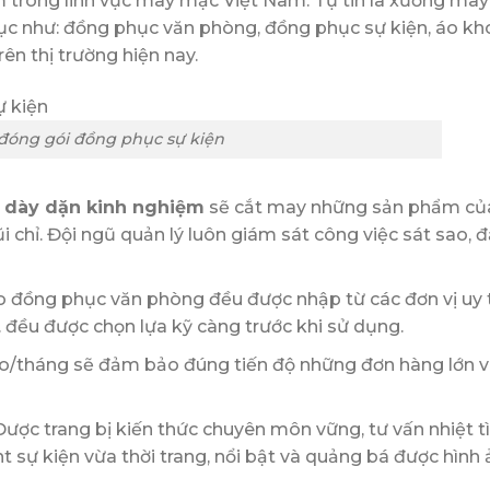
trong lĩnh vực may mặc Việt Nam. Tự tin là xưởng may 
c như: đồng phục văn phòng, đồng phục sự kiện, áo kh
ên thị trường hiện nay.
 đóng gói đồng phục sự kiện
, dày dặn kinh nghiệm
sẽ cắt may những sản phẩm củ
hỉ. Đội ngũ quản lý luôn giám sát công việc sát sao,
 đồng phục văn phòng đều được nhập từ các đơn vị uy t
 đều được chọn lựa kỹ càng trước khi sử dụng.
o/tháng sẽ đảm bảo đúng tiến độ những đơn hàng lớn v
ược trang bị kiến thức chuyên môn vững, tư vấn nhiệt t
sự kiện vừa thời trang, nổi bật và quảng bá được hình 