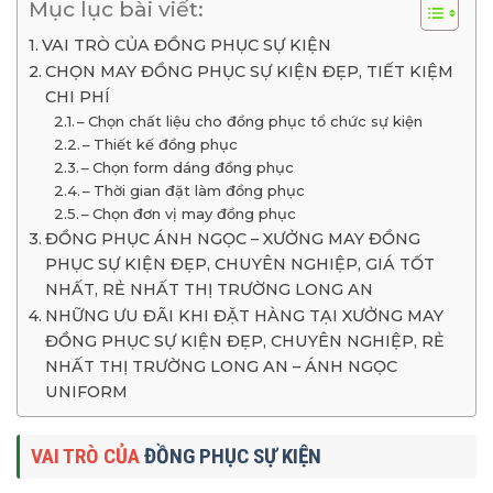
Mục lục bài viết:
VAI TRÒ CỦA ĐỒNG PHỤC SỰ KIỆN
CHỌN MAY ĐỒNG PHỤC SỰ KIỆN ĐẸP, TIẾT KIỆM
CHI PHÍ
– Chọn chất liệu cho đồng phục tổ chức sự kiện
– Thiết kế đồng phục
– Chọn form dáng đồng phục
– Thời gian đặt làm đồng phục
– Chọn đơn vị may đồng phục
ĐỒNG PHỤC ÁNH NGỌC – XƯỞNG MAY ĐỒNG
PHỤC SỰ KIỆN ĐẸP, CHUYÊN NGHIỆP, GIÁ TỐT
NHẤT, RẺ NHẤT THỊ TRƯỜNG LONG AN
NHỮNG ƯU ĐÃI KHI ĐẶT HÀNG TẠI XƯỞNG MAY
ĐỒNG PHỤC SỰ KIỆN ĐẸP, CHUYÊN NGHIỆP, RẺ
NHẤT THỊ TRƯỜNG LONG AN – ÁNH NGỌC
UNIFORM
VAI TRÒ CỦA
ĐỒNG PHỤC SỰ KIỆN