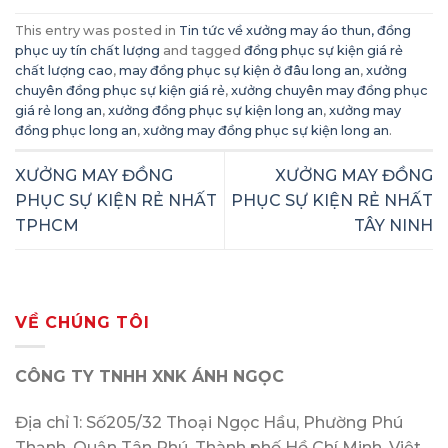
This entry was posted in
Tin tức về xưởng may áo thun, đồng
phục uy tín chất lượng
and tagged
đồng phục sự kiện giá rẻ
chất lượng cao
,
may đồng phục sự kiện ở đâu long an
,
xưởng
chuyên đồng phục sự kiện giá rẻ
,
xưởng chuyên may đồng phục
giá rẻ long an
,
xưởng đồng phục sự kiện long an
,
xưởng may
đồng phục long an
,
xưởng may đồng phục sự kiện long an
.
XƯỞNG MAY ĐỒNG
XƯỞNG MAY ĐỒNG
PHỤC SỰ KIỆN RẺ NHẤT
PHỤC SỰ KIỆN RẺ NHẤT
TPHCM
TÂY NINH
VỀ CHÚNG TÔI
CÔNG TY TNHH XNK ÁNH NGỌC
Địa chỉ 1: Số205/32 Thoại Ngọc Hầu, Phường Phú
Thạnh, Quận Tân Phú, Thành phố Hồ Chí Minh, Việt