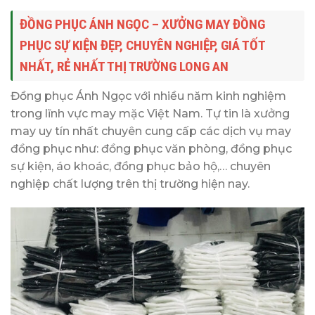
ĐỒNG PHỤC ÁNH NGỌC – XƯỞNG MAY ĐỒNG
PHỤC SỰ KIỆN ĐẸP, CHUYÊN NGHIỆP, GIÁ TỐT
NHẤT, RẺ NHẤT THỊ TRƯỜNG LONG AN
Đồng phục Ánh Ngọc với nhiều năm kinh nghiệm
trong lĩnh vực may mặc Việt Nam. Tự tin là xưởng
may uy tín nhất chuyên cung cấp các dịch vụ may
đồng phục như: đồng phục văn phòng, đồng phục
sự kiện, áo khoác, đồng phục bảo hộ,… chuyên
nghiệp chất lượng trên thị trường hiện nay.