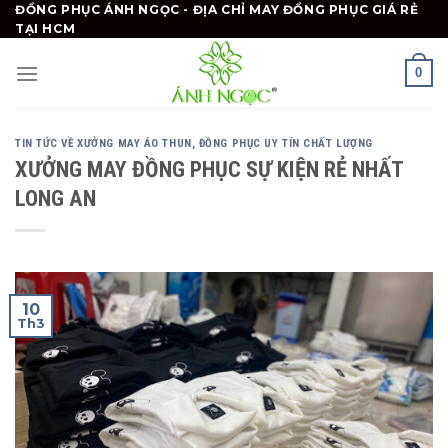
Skip
ĐỒNG PHỤC ÁNH NGỌC - ĐỊA CHỈ MAY ĐỒNG PHỤC GIÁ RẺ
TẠI HCM
to
content
0
TIN TỨC VỀ XƯỞNG MAY ÁO THUN, ĐỒNG PHỤC UY TÍN CHẤT LƯỢNG
XƯỞNG MAY ĐỒNG PHỤC SỰ KIỆN RẺ NHẤT
LONG AN
10
Th3