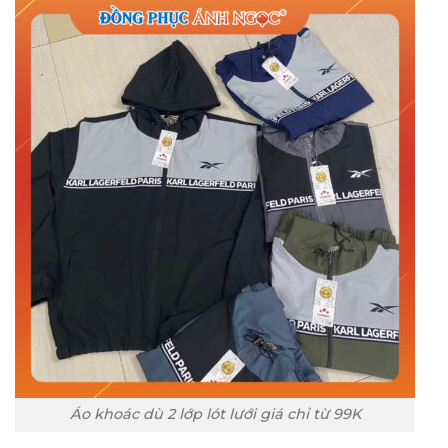
Áo khoác dù 2 lớp lót lưới giá chỉ từ 99K