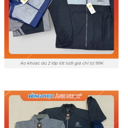
Áo khoác dù 2 lớp lót lưới giá chỉ từ 99K