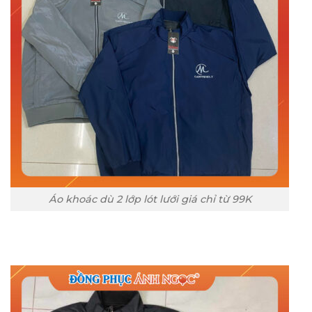
Áo khoác dù 2 lớp lót lưới giá chỉ từ 99K