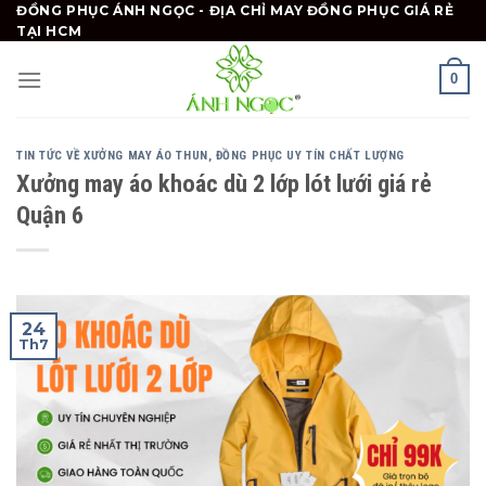
Skip
ĐỒNG PHỤC ÁNH NGỌC - ĐỊA CHỈ MAY ĐỒNG PHỤC GIÁ RẺ
TẠI HCM
to
content
0
TIN TỨC VỀ XƯỞNG MAY ÁO THUN, ĐỒNG PHỤC UY TÍN CHẤT LƯỢNG
Xưởng may áo khoác dù 2 lớp lót lưới giá rẻ
Quận 6
24
Th7