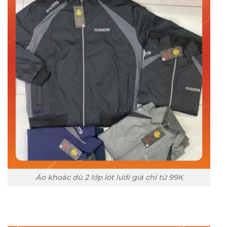
Áo khoác dù 2 lớp lót lưới giá chỉ từ 99K