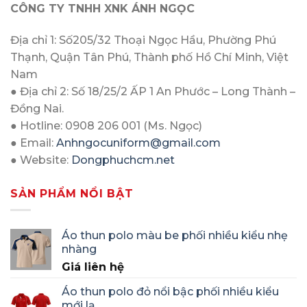
CÔNG TY TNHH XNK ÁNH NGỌC
Địa chỉ 1: Số205/32 Thoại Ngọc Hầu, Phường Phú
Thạnh, Quận Tân Phú, Thành phố Hồ Chí Minh, Việt
Nam
● Địa chỉ 2: Số 18/25/2 ẤP 1 An Phước – Long Thành –
Đồng Nai.
● Hotline: 0908 206 001 (Ms. Ngọc)
● Email:
Anhngocuniform@gmail.com
● Website:
Dongphuchcm.net
SẢN PHẨM NỔI BẬT
Áo thun polo màu be phối nhiều kiểu nhẹ
nhàng
Giá liên hệ
Áo thun polo đỏ nổi bậc phối nhiều kiểu
mới lạ