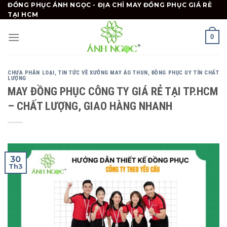
Skip
ĐỒNG PHỤC ÁNH NGỌC - ĐỊA CHỈ MAY ĐỒNG PHỤC GIÁ RẺ
TẠI HCM
to
content
0
CHƯA PHÂN LOẠI
,
TIN TỨC VỀ XƯỞNG MAY ÁO THUN, ĐỒNG PHỤC UY TÍN CHẤT
LƯỢNG
MAY ĐỒNG PHỤC CÔNG TY GIÁ RẺ TẠI TP.HCM
– CHẤT LƯỢNG, GIAO HÀNG NHANH
30
Th3