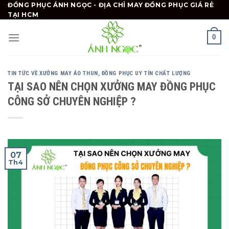
Skip
ĐỒNG PHỤC ÁNH NGỌC - ĐỊA CHỈ MAY ĐỒNG PHỤC GIÁ RẺ
TẠI HCM
to
content
0
TIN TỨC VỀ XƯỞNG MAY ÁO THUN, ĐỒNG PHỤC UY TÍN CHẤT LƯỢNG
TẠI SAO NÊN CHỌN XƯỞNG MAY ĐỒNG PHỤC
CÔNG SỞ CHUYÊN NGHIỆP ?
07
Th4