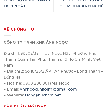
CÔNG SỞ ĐẸP – THANH
PHỤC CÔNG SỞ ĐẸP
LỊCH NHẤT
CHO MỌI NGÀNH NGHỀ
VỀ CHÚNG TÔI
CÔNG TY TNHH XNK ÁNH NGỌC
Địa chỉ 1: Số205/32 Thoại Ngọc Hầu, Phường Phú
Thạnh, Quận Tân Phú, Thành phố Hồ Chí Minh, Việt
Nam
● Địa chỉ 2: Số 18/25/2 ẤP 1 An Phước – Long Thành –
Đồng Nai.
● Hotline: 0908 206 001 (Ms. Ngọc)
● Email:
Anhngocuniform@gmail.com
● Website:
Dongphuchcm.net
SẢN PHẨM NỔI BẬT