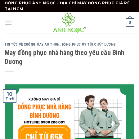
Skip
ĐỒNG PHỤC ÁNH NGỌC - ĐỊA CHỈ MAY ĐỒNG PHỤC GIÁ RẺ
TẠI HCM
to
content
0
TIN TỨC VỀ XƯỞNG MAY ÁO THUN, ĐỒNG PHỤC UY TÍN CHẤT LƯỢNG
May đồng phục nhà hàng theo yêu cầu Bình
Dương
10
Th6