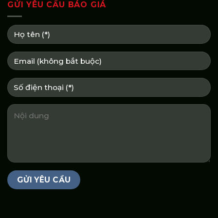
GỬI YÊU CẦU BÁO GIÁ