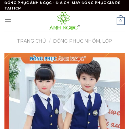
Skip
ĐỒNG PHỤC ÁNH NGỌC - ĐỊA CHỈ MAY ĐỒNG PHỤC GIÁ RẺ
TẠI HCM
to
content
0
TRANG CHỦ
/
ĐỒNG PHỤC NHÓM, LỚP