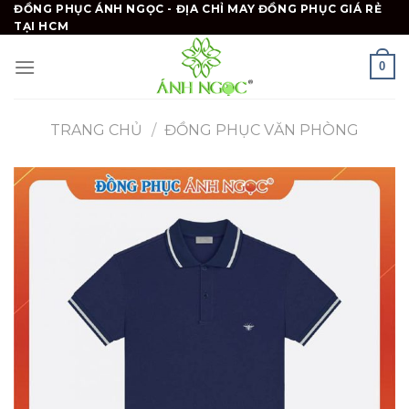
Skip
ĐỒNG PHỤC ÁNH NGỌC - ĐỊA CHỈ MAY ĐỒNG PHỤC GIÁ RẺ
TẠI HCM
to
content
0
TRANG CHỦ
/
ĐỒNG PHỤC VĂN PHÒNG