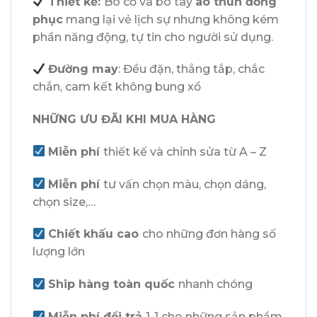
Thiết kế:
Bo cổ và bo tay
áo thun đồng
phục
mang lại vẻ lịch sự nhưng không kém
phần năng động, tự tin cho người sử dụng.
Đường may
: Đều đặn, thẳng tắp, chắc
chắn, cam kết không bung xổ
NHỮNG ƯU ĐÃI KHI MUA HÀNG
Miễn phí
thiết kế và chỉnh sửa từ A – Z
Miễn phí
tư vấn chọn màu, chọn dáng,
chọn size,…
Chiết khấu cao
cho những đơn hàng số
lượng lớn
Ship hàng toàn quốc
nhanh chóng
Miễn phí đổi trả
1-1 cho những sản phẩm