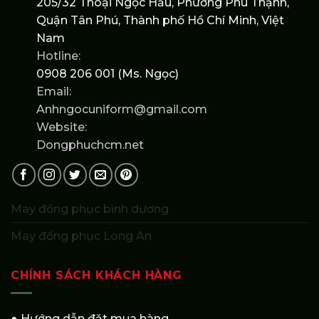
205/32 Thoại Ngọc Hầu, Phường Phú Thạnh,
Quận Tân Phú, Thành phố Hồ Chí Minh, Việt
Nam
Hotline:
0908 206 001 (Ms. Ngọc)
Email:
Anhngocuniform@gmail.com
Website:
Dongphuchcm.net
May đồng phục bình dương
May đồng phục Long An
CHÍNH SÁCH KHÁCH HÀNG
● Hướng dẫn đặt mua hàng