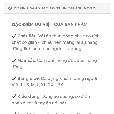
QUY TRÌNH SẢN XUẤT ÁO THUN TẠI ÁNH NGỌC
ĐẶC ĐIỂM ƯU VIỆT CỦA SẢN PHẨM
Chất liệu
: Vải áo thun đồng phục có tính
chất co giãn 4 chiều nên mang lại sự năng
động, linh hoạt cho người sử dụng.
Màu sắc
: Cam ánh hồng độc đáo, năng
động
Bảng size
: Đa dạng, chuẩn dáng người
Việt từ S, M, L, XL, 2XL, 3XL,…
Kiểu dáng
: Dáng áo suông, có điểm
nhấn ở cổ và tay áo nổi bật