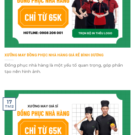
XƯỞNG MAY ĐỒNG PHỤC NHÀ HÀNG GIÁ RẺ BÌNH DƯƠNG
Đồng phục nhà hàng là một yếu tố quan trọng, góp phần
tạo nên hình ảnh.
17
Th12