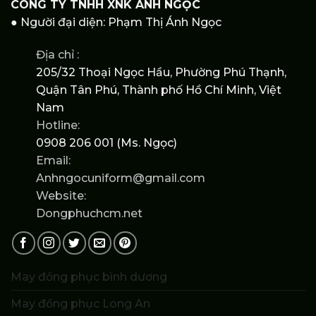
CÔNG TY TNHH XNK ÁNH NGỌC
● Người đại diện: Phạm Thị Ánh Ngọc
Địa chỉ :
205/32 Thoại Ngọc Hầu, Phường Phú Thạnh,
Quận Tân Phú, Thành phố Hồ Chí Minh, Việt
Nam
Hotline:
0908 206 001 (Ms. Ngọc)
Email:
Anhngocuniform@gmail.com
Website:
Dongphuchcm.net
May đồng phục bình dương
May đồng phục Long An