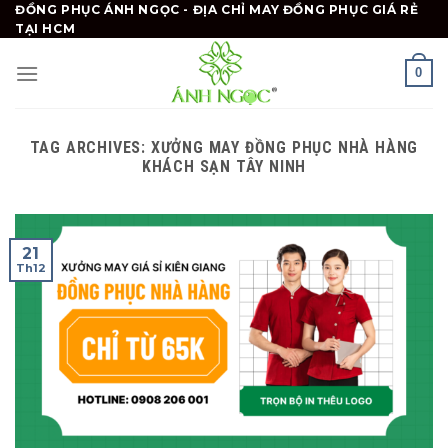
Skip
ĐỒNG PHỤC ÁNH NGỌC - ĐỊA CHỈ MAY ĐỒNG PHỤC GIÁ RẺ
TẠI HCM
to
content
0
TAG ARCHIVES:
XƯỞNG MAY ĐỒNG PHỤC NHÀ HÀNG
KHÁCH SẠN TÂY NINH
21
Th12