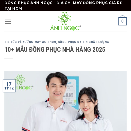
Skip
ĐỒNG PHỤC ÁNH NGỌC - ĐỊA CHỈ MAY ĐỒNG PHỤC GIÁ RẺ
TẠI HCM
to
content
0
TIN TỨC VỀ XƯỞNG MAY ÁO THUN, ĐỒNG PHỤC UY TÍN CHẤT LƯỢNG
10+ MẪU ĐỒNG PHỤC NHÀ HÀNG 2025
17
Th12