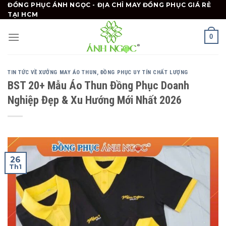
Skip
ĐỒNG PHỤC ÁNH NGỌC - ĐỊA CHỈ MAY ĐỒNG PHỤC GIÁ RẺ
TẠI HCM
to
content
0
TIN TỨC VỀ XƯỞNG MAY ÁO THUN, ĐỒNG PHỤC UY TÍN CHẤT LƯỢNG
BST 20+ Mẫu Áo Thun Đồng Phục Doanh
Nghiệp Đẹp & Xu Hướng Mới Nhất 2026
26
Th1