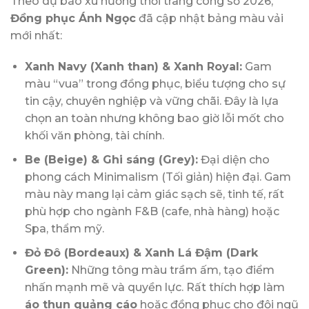
Theo dự báo xu hướng thời trang công sở 2026,
Đồng phục Ánh Ngọc
đã cập nhật bảng màu vải
mới nhất:
Xanh Navy (Xanh than) & Xanh Royal:
Gam
màu “vua” trong đồng phục, biểu tượng cho sự
tin cậy, chuyên nghiệp và vững chãi. Đây là lựa
chọn an toàn nhưng không bao giờ lỗi mốt cho
khối văn phòng, tài chính.
Be (Beige) & Ghi sáng (Grey):
Đại diện cho
phong cách Minimalism (Tối giản) hiện đại. Gam
màu này mang lại cảm giác sạch sẽ, tinh tế, rất
phù hợp cho ngành F&B (cafe, nhà hàng) hoặc
Spa, thẩm mỹ.
Đỏ Đô (Bordeaux) & Xanh Lá Đậm (Dark
Green):
Những tông màu trầm ấm, tạo điểm
nhấn mạnh mẽ và quyền lực. Rất thích hợp làm
áo thun quảng cáo
hoặc đồng phục cho đội ngũ