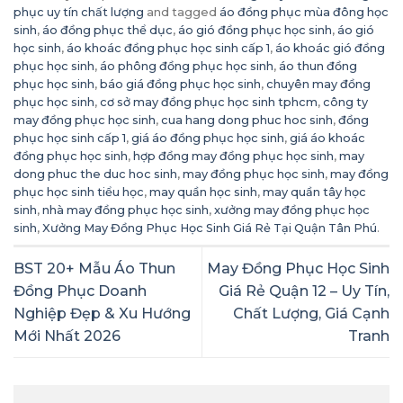
phục uy tín chất lượng
and tagged
áo đồng phục mùa đông học
sinh
,
áo đồng phục thể dục
,
áo gió đồng phục học sinh
,
áo gió
học sinh
,
áo khoác đồng phục học sinh cấp 1
,
áo khoác gió đồng
phục học sinh
,
áo phông đồng phục học sinh
,
áo thun đồng
phục học sinh
,
báo giá đồng phục học sinh
,
chuyên may đồng
phục học sinh
,
cơ sở may đồng phục học sinh tphcm
,
công ty
may đồng phục học sinh
,
cua hang dong phuc hoc sinh
,
đồng
phục học sinh cấp 1
,
giá áo đồng phục học sinh
,
giá áo khoác
đồng phục học sinh
,
hợp đồng may đồng phục học sinh
,
may
dong phuc the duc hoc sinh
,
may đồng phục học sinh
,
may đồng
phục học sinh tiểu học
,
may quần học sinh
,
may quần tây học
sinh
,
nhà may đồng phục học sinh
,
xưởng may đồng phục học
sinh
,
Xưởng May Đồng Phục Học Sinh Giá Rẻ Tại Quận Tân Phú
.
BST 20+ Mẫu Áo Thun
May Đồng Phục Học Sinh
Đồng Phục Doanh
Giá Rẻ Quận 12 – Uy Tín,
Nghiệp Đẹp & Xu Hướng
Chất Lượng, Giá Cạnh
Mới Nhất 2026
Tranh