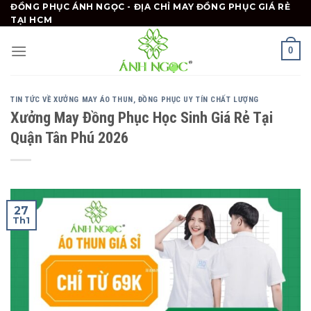
Skip
ĐỒNG PHỤC ÁNH NGỌC - ĐỊA CHỈ MAY ĐỒNG PHỤC GIÁ RẺ
TẠI HCM
to
content
0
TIN TỨC VỀ XƯỞNG MAY ÁO THUN, ĐỒNG PHỤC UY TÍN CHẤT LƯỢNG
Xưởng May Đồng Phục Học Sinh Giá Rẻ Tại
Quận Tân Phú 2026
27
Th1