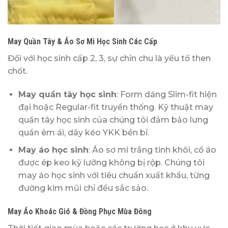
May Quần Tây & Áo Sơ Mi Học Sinh Các Cấp
Đối với học sinh cấp 2, 3, sự chỉn chu là yếu tố then
chốt.
May quần tây học sinh
: Form dáng Slim-fit hiện
đại hoặc Regular-fit truyền thống. Kỹ thuật may
quần tây học sinh của chúng tôi đảm bảo lưng
quần êm ái, dây kéo YKK bền bỉ.
May áo học sinh
: Áo sơ mi trắng tinh khôi, cổ áo
được ép keo kỹ lưỡng không bị rộp. Chúng tôi
may áo học sinh với tiêu chuẩn xuất khẩu, từng
đường kim mũi chỉ đều sắc sảo.
May Áo Khoác Gió & Đồng Phục Mùa Đông