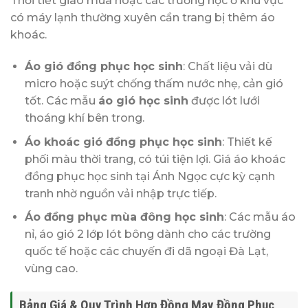
Thời tiết giao mùa hoặc các trường học ở khu vực
có máy lạnh thường xuyên cần trang bị thêm áo
khoác.
Áo gió đồng phục học sinh
: Chất liệu vải dù
micro hoặc suýt chống thấm nước nhẹ, cản gió
tốt. Các mẫu
áo gió học sinh
được lót lưới
thoáng khí bên trong.
Áo khoác gió đồng phục học sinh
: Thiết kế
phối màu thời trang, có túi tiện lợi. Giá áo khoác
đồng phục học sinh tại Ánh Ngọc cực kỳ cạnh
tranh nhờ nguồn vải nhập trực tiếp.
Áo đồng phục mùa đông học sinh
: Các mẫu áo
nỉ, áo gió 2 lớp lót bông dành cho các trường
quốc tế hoặc các chuyến đi dã ngoại Đà Lạt,
vùng cao.
Bảng Giá & Quy Trình Hợp Đồng May Đồng Phục